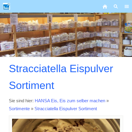
Stracciatella Eispulver
Sortiment
Sie sind hier:
HANSA Eis, Eis zum selber machen
»
Sortimente
»
Stracciatella Eispulver Sortiment