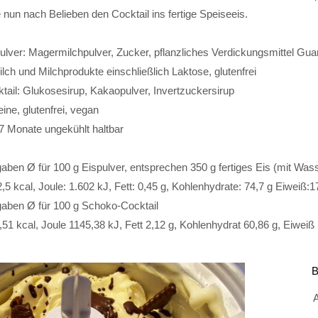
e nun nach Belieben den Cocktail ins fertige Speiseeis.
ulver: Magermilchpulver, Zucker, pflanzliches Verdickungsmittel Gua
ilch und Milchprodukte einschließlich Laktose, glutenfrei
tail: Glukosesirup, Kakaopulver, Invertzuckersirup
eine, glutenfrei, vegan
7 Monate ungekühlt haltbar
ben Ø für 100 g Eispulver, entsprechen 350 g fertiges Eis (mit Wass
2,5 kcal, Joule: 1.602 kJ, Fett: 0,45 g, Kohlenhydrate: 74,7 g Eiweiß:1
aben Ø für 100 g Schoko-Cocktail
,51 kcal, Joule 1145,38 kJ, Fett 2,12 g, Kohlenhydrat 60,86 g, Eiweiß