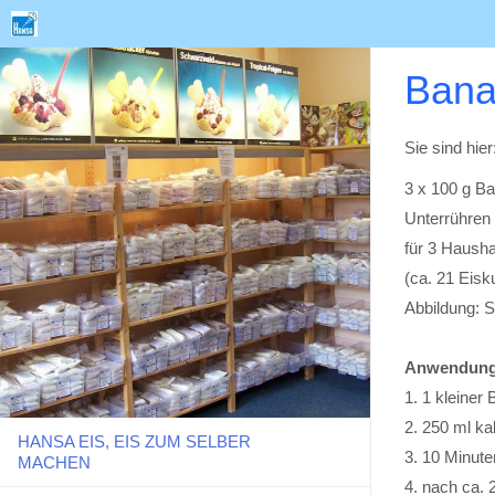
Banan
Sie sind hier
3 x 100 g Ba
Unterrühren 
für 3 Hausha
(ca. 21 Eisk
Abbildung: S
Anwendung
1. 1 kleiner 
2. 250 ml k
HANSA EIS, EIS ZUM SELBER
3. 10 Minute
MACHEN
4. nach ca. 