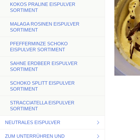
KOKOS PRALINE EISPULVER
HASELNUSS EISPULVER
SORTIMENT
HIMBEER EISPULVER
MALAGA ROSINEN EISPULVER
SORTIMENT
JOGHURT EISPULVER
PFEFFERMINZE SCHOKO
KINDER SCHOKOLADE EISPULVER
EISPULVER SORTIMENT
KOKOSNUSS EISPULVER
SAHNE ERDBEER EISPULVER
SORTIMENT
MALAGA EISPULVER
SCHOKO SPLITT EISPULVER
SORTIMENT
MANGO EISPULVER
STRACCIATELLA EISPULVER
MARACUJA EISPULVER
SORTIMENT
MARZIPAN EISPULVER
NEUTRALES EISPULVER
MILCH NEUTRAL EISPULVER
ZUM UNTERRÜHREN UND
MILCH NEUTRAL EISPULVER