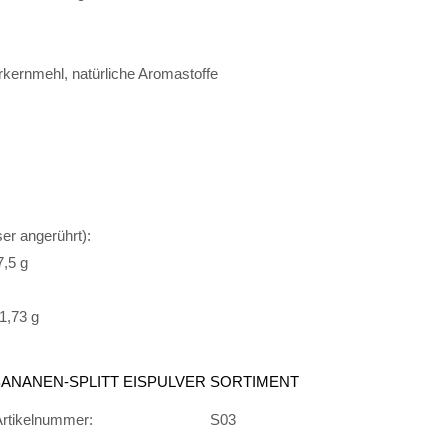
rkernmehl, natürliche Aromastoffe
er angerührt):
7,5 g
 1,73 g
BANANEN-SPLITT EISPULVER SORTIMENT
Artikelnummer:
S03