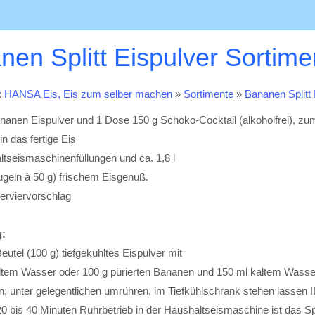
en Splitt Eispulver Sortime
:
HANSA Eis, Eis zum selber machen
»
Sortimente
»
Bananen Splitt 
nanen Eispulver und 1 Dose 150 g Schoko-Cocktail (alkoholfrei), zu
in das fertige Eis
ltseismaschinenfüllungen und ca. 1,8 l
ugeln à 50 g) frischem Eisgenuß.
erviervorschlag
:
Beutel (100 g) tiefgekühltes Eispulver mit
altem Wasser oder 100 g pürierten Bananen und 150 ml kaltem Wasse
n, unter gelegentlichen umrühren, im Tiefkühlschrank stehen lassen 
20 bis 40 Minuten Rührbetrieb in der Haushaltseismaschine ist das Spe