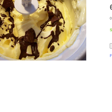
0
S
F