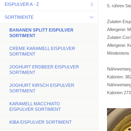
EISPULVER A - Z
5. rühren Si
SORTIMENTE
AMARENA-KIRSCH EISPULVER
Zutaten Eisp
Allergene: M
BANANE EISPULVER
BANANEN SPLITT EISPULVER
SORTIMENT
Zutaten Cock
BUTTERSCOTCH EISPULVER
Allergene: K
CREME KARAMELL EISPULVER
Mindestens 
SORTIMENT
CAPPPUCCINO-EISPULVER
JOGHURT ERDBEER EISPULVER
DUNKLE SCHOKOLADE
Nährwertanga
SORTIMENT
EISPULVER
Kalorien: 38
Nährwertang
JOGHURT KIRSCH EISPULVER
EIERPUNSCH EISPULVER
SORTIMENT
Kalorien 273
ERDBEER EISPULVER
KARAMELL MACCHIATO
EISPULVER SORTIMENT
ERDNUSS EISPULVER
KIBA EISPULVER SORTIMENT
GRÜNER APFEL EISPULVER